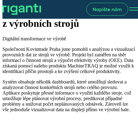
Napište nám
Aplikace pro sběr dat
z výrobních strojů
Digitální transformace ve výrobě
Společnosti Kovintrade Praha jsme pomohli s analýzou a vizualizací
provozních dat ze strojů ve výrobě. Projekt byl zaměřen na sběr
informací o činnosti strojů a výpočet efektivity výroby (OEE). Data
získaná pomocí našeho produktu MachineTRAQ je možné využít k
identifikaci příčin prostojů a ke zvýšení celkové produktivity.
Systém obsahuje několik dashboardů, které umožňují sledovat a
analyzovat činnost konkrétních strojů nebo celého provozu.
Aplikace poskytuje přesné informace o využití každého stroje, což
umožňuje lépe plánovat výrobní procesy, predikovat případné
problémy a snižovat počet neplánovaných odstávek. Zároveň lze
vše jednoduše vizualizovat data na displeji přímo ve výrobní hale.